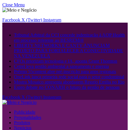
Close Menu
Facebook
X (Twitter)
Instagram
.
Tribunal Arbitral da CCI concede indenização à AOP Health
em processo referente ao BESREMi®
LIBERTY NETWORKS E CANTV ANUNCIAM
PROJETO PARA FORTALECER A CONECTIVIDADE
NA VENEZUELA
CFOs priorizam tecnologia e IA, aponta Grant Thornton
Cetrel leva gestão ambiental a saneamento e energia
Prêmio 55content abre pré-inscrição para apps regionais
OneLink lança primeira rede social para o setor condominial
Mostra Mosaico apresenta abordagem Reggio Emilia no Rio
Espro debate no CONARH o futuro da gestão de pessoas
Facebook
X (Twitter)
Instagram
Publicidade
Personalidades
Produtos
Negócios