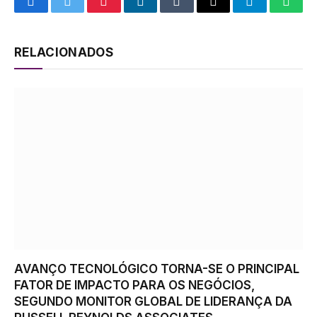
Facebook
Twitter
Pinterest
LinkedIn
Tumblr
Email
Telegram
What
RELACIONADOS
AVANÇO TECNOLÓGICO TORNA-SE O PRINCIPAL
FATOR DE IMPACTO PARA OS NEGÓCIOS,
SEGUNDO MONITOR GLOBAL DE LIDERANÇA DA