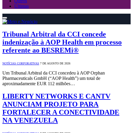
Outros
Últimas
Tribunal Arbitral da CCI concede
indenização à AOP Health em processo
referente ao BESREMi®
NOTÍCIAS CORPORATIVAS
7 DE AGOSTO DE 2026
Um Tribunal Arbitral da CCI concedeu à AOP Orphan
Pharmaceuticals GmbH (“AOP Health”) um total de
aproximadamente EUR 112 milhões…
LIBERTY NETWORKS E CANTV
ANUNCIAM PROJETO PARA
FORTALECER A CONECTIVIDADE
NA VENEZUELA