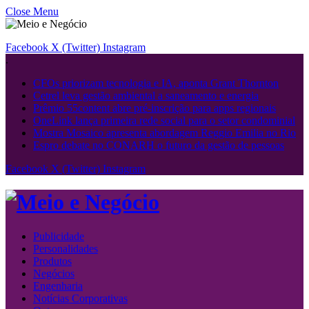
Close Menu
Facebook
X (Twitter)
Instagram
.
CFOs priorizam tecnologia e IA, aponta Grant Thornton
Cetrel leva gestão ambiental a saneamento e energia
Prêmio 55content abre pré-inscrição para apps regionais
OneLink lança primeira rede social para o setor condominial
Mostra Mosaico apresenta abordagem Reggio Emilia no Rio
Espro debate no CONARH o futuro da gestão de pessoas
Facebook
X (Twitter)
Instagram
Publicidade
Personalidades
Produtos
Negócios
Engenharia
Notícias Corporativas