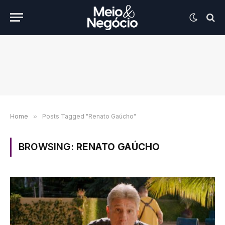
Home
»
Posts Tagged "Renato Gaúcho"
BROWSING:
RENATO GAÚCHO