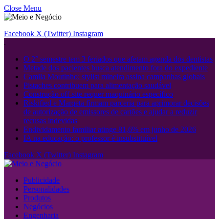
Close Menu
Facebook
X (Twitter)
Instagram
.
O 2° semestre tem 3 feriados que afetam agenda dos dentistas
Metade dos pacientes busca atendimento fora do expediente
Camila Moutinho: stylist mineira assina campanhas globais
Pistaches contribuem para alimentação saudável
Construção off-site requer maquinário específico
Riskified e Marqeta firmam parceria para aprimorar decisões
de autorização de emissores de cartões e ajudar a reduzir
recusas indevidas
Endividamento familiar atinge 81,6% em junho de 2026
IA na educação: o professor é insubstituível
Facebook
X (Twitter)
Instagram
Publicidade
Personalidades
Produtos
Negócios
Engenharia