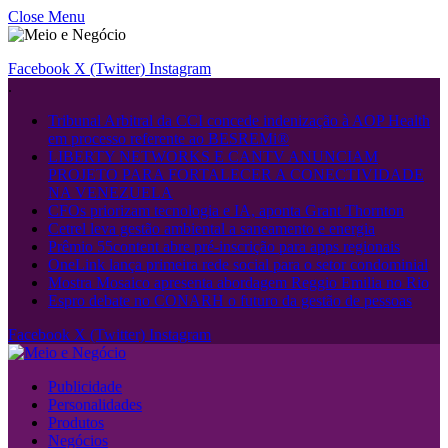
Close Menu
Facebook
X (Twitter)
Instagram
.
Tribunal Arbitral da CCI concede indenização à AOP Health
em processo referente ao BESREMi®
LIBERTY NETWORKS E CANTV ANUNCIAM
PROJETO PARA FORTALECER A CONECTIVIDADE
NA VENEZUELA
CFOs priorizam tecnologia e IA, aponta Grant Thornton
Cetrel leva gestão ambiental a saneamento e energia
Prêmio 55content abre pré-inscrição para apps regionais
OneLink lança primeira rede social para o setor condominial
Mostra Mosaico apresenta abordagem Reggio Emilia no Rio
Espro debate no CONARH o futuro da gestão de pessoas
Facebook
X (Twitter)
Instagram
Publicidade
Personalidades
Produtos
Negócios