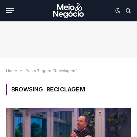
Home
»
Posts Tagged "Reciclagem"
BROWSING:
RECICLAGEM