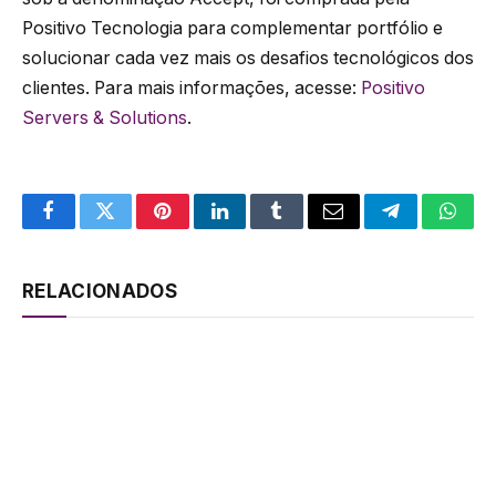
Positivo Tecnologia para complementar portfólio e
solucionar cada vez mais os desafios tecnológicos dos
clientes. Para mais informações, acesse:
Positivo
Servers & Solutions
.
Facebook
Twitter
Pinterest
LinkedIn
Tumblr
Email
Telegram
What
RELACIONADOS