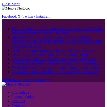
Close Menu
Facebook
X (Twitter)
Instagram
.
Tribunal Arbitral da CCI concede indenização à AOP Health
em processo referente ao BESREMi®
LIBERTY NETWORKS E CANTV ANUNCIAM
PROJETO PARA FORTALECER A CONECTIVIDADE
NA VENEZUELA
CFOs priorizam tecnologia e IA, aponta Grant Thornton
Cetrel leva gestão ambiental a saneamento e energia
Prêmio 55content abre pré-inscrição para apps regionais
OneLink lança primeira rede social para o setor condominial
Mostra Mosaico apresenta abordagem Reggio Emilia no Rio
Espro debate no CONARH o futuro da gestão de pessoas
Facebook
X (Twitter)
Instagram
Publicidade
Personalidades
Produtos
Negócios