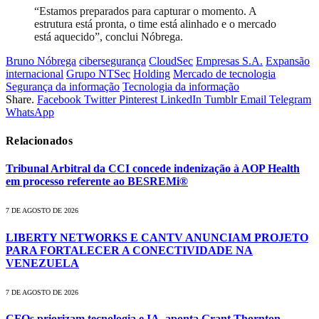
“Estamos preparados para capturar o momento. A
estrutura está pronta, o time está alinhado e o mercado
está aquecido”, conclui Nóbrega.
Bruno Nóbrega
cibersegurança
CloudSec
Empresas S.A.
Expansão
internacional
Grupo NTSec
Holding
Mercado de tecnologia
Segurança da informação
Tecnologia da informação
Share.
Facebook
Twitter
Pinterest
LinkedIn
Tumblr
Email
Telegram
WhatsApp
Relacionados
Tribunal Arbitral da CCI concede indenização à AOP Health
em processo referente ao BESREMi®
7 DE AGOSTO DE 2026
LIBERTY NETWORKS E CANTV ANUNCIAM PROJETO
PARA FORTALECER A CONECTIVIDADE NA
VENEZUELA
7 DE AGOSTO DE 2026
CFOs priorizam tecnologia e IA, aponta Grant Thornton