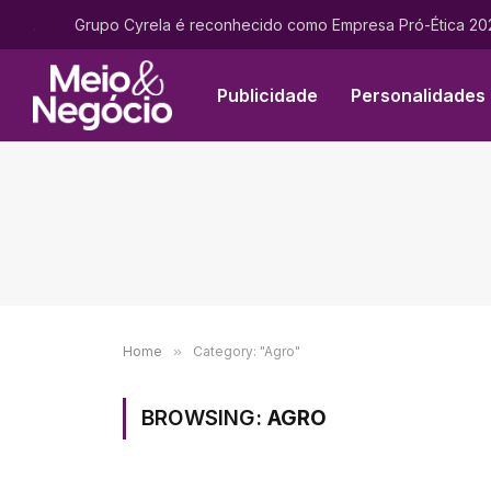
.
Grupo Cyrela é reconhecido como Empresa Pró-Ética 2
Publicidade
Personalidades
Home
»
Category: "Agro"
BROWSING:
AGRO