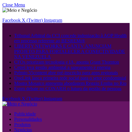
Close Menu
Facebook
X (Twitter)
Instagram
.
Tribunal Arbitral da CCI concede indenização à AOP Health
em processo referente ao BESREMi®
LIBERTY NETWORKS E CANTV ANUNCIAM
PROJETO PARA FORTALECER A CONECTIVIDADE
NA VENEZUELA
CFOs priorizam tecnologia e IA, aponta Grant Thornton
Cetrel leva gestão ambiental a saneamento e energia
Prêmio 55content abre pré-inscrição para apps regionais
OneLink lança primeira rede social para o setor condominial
Mostra Mosaico apresenta abordagem Reggio Emilia no Rio
Espro debate no CONARH o futuro da gestão de pessoas
Facebook
X (Twitter)
Instagram
Publicidade
Personalidades
Produtos
Negócios