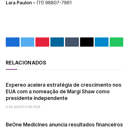
Lara Paulon –
(11) 98807-7961
Facebook
Twitter
Pinterest
LinkedIn
Tumblr
Email
Telegram
What
RELACIONADOS
Expereo acelera estratégia de crescimento nos
EUA com a nomeação de Margi Shaw como
presidente independente
6 DE AGOSTO DE 2026
BeOne Medicines anuncia resultados financeiros