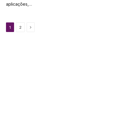
aplicações,…
Next
1
2