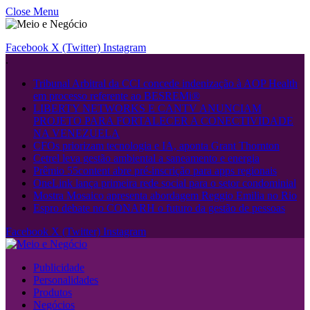
Close Menu
Facebook
X (Twitter)
Instagram
.
Tribunal Arbitral da CCI concede indenização à AOP Health
em processo referente ao BESREMi®
LIBERTY NETWORKS E CANTV ANUNCIAM
PROJETO PARA FORTALECER A CONECTIVIDADE
NA VENEZUELA
CFOs priorizam tecnologia e IA, aponta Grant Thornton
Cetrel leva gestão ambiental a saneamento e energia
Prêmio 55content abre pré-inscrição para apps regionais
OneLink lança primeira rede social para o setor condominial
Mostra Mosaico apresenta abordagem Reggio Emilia no Rio
Espro debate no CONARH o futuro da gestão de pessoas
Facebook
X (Twitter)
Instagram
Publicidade
Personalidades
Produtos
Negócios