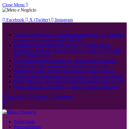
Close Menu
Facebook
X (Twitter)
Instagram
.
Tribunal Arbitral da CCI concede indenização à AOP Health
em processo referente ao BESREMi®
LIBERTY NETWORKS E CANTV ANUNCIAM
PROJETO PARA FORTALECER A CONECTIVIDADE
NA VENEZUELA
CFOs priorizam tecnologia e IA, aponta Grant Thornton
Cetrel leva gestão ambiental a saneamento e energia
Prêmio 55content abre pré-inscrição para apps regionais
OneLink lança primeira rede social para o setor condominial
Mostra Mosaico apresenta abordagem Reggio Emilia no Rio
Espro debate no CONARH o futuro da gestão de pessoas
Facebook
X (Twitter)
Instagram
Publicidade
Personalidades