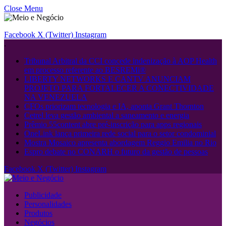
Close Menu
Facebook
X (Twitter)
Instagram
.
Tribunal Arbitral da CCI concede indenização à AOP Health
em processo referente ao BESREMi®
LIBERTY NETWORKS E CANTV ANUNCIAM
PROJETO PARA FORTALECER A CONECTIVIDADE
NA VENEZUELA
CFOs priorizam tecnologia e IA, aponta Grant Thornton
Cetrel leva gestão ambiental a saneamento e energia
Prêmio 55content abre pré-inscrição para apps regionais
OneLink lança primeira rede social para o setor condominial
Mostra Mosaico apresenta abordagem Reggio Emilia no Rio
Espro debate no CONARH o futuro da gestão de pessoas
Facebook
X (Twitter)
Instagram
Publicidade
Personalidades
Produtos
Negócios