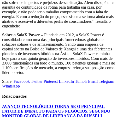
não sofrer os impactos e prejuízos dessa situação. Além disso, é uma
garantia de continuidade da rotina para trabalha em casa, por
exemplo, e não pode ter o trabalho comprometido com a falta de
energia. E com a redução do preço, esse sistema se torna ainda mais
atrativo e acessível a diferentes perfis de consumidores”, ressalta o
engenheiro.
Sobre a SolaX Power –
Fundada em 2012, a SolaX Power é
consolidada como uma das principais fornecedoras globais de
soluções solares e de armazenamento. Sendo uma empresa de
capital aberto na Bolsa de Valores de Xangai e uma das fabricantes
pioneiras de inversores híbridos na Ásia, a SolaX Power caminha
hoje para a sua quinta geração de inversores híbridos. Com mais de
3.000 funcionários em todo o mundo, 100 patentes globais e mais de
1.100 certificações de mercado, a empresa reforça sua posição como
líder no setor.
Share.
Facebook
Twitter
Pinterest
LinkedIn
Tumblr
Email
Telegram
WhatsApp
Relacionados
AVANÇO TECNOLÓGICO TORNA-SE O PRINCIPAL
FATOR DE IMPACTO PARA OS NEGÓCIOS, SEGUNDO
MONITOR GLOBAL DE LIDERANÇA DA RUSSELL