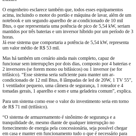
O engenheiro esclarece também que, todos esses equipamentos
acima, incluindo o motor do portão e máquina de lavar, além de um
notebook e um segundo aparelho de ar-condicionado de 10 mil
Btus, o que representaria uma potência de pico de 5,54 kW, seriam
mantidos por três baterias e um inversor híbrido por um período de 3
horas.
Já esse sistema que comportaria a potência de 5,54 kW, representa
um valor médio de R$ 53 mil.
Mas há também um cenário ainda mais completo, capaz de
funcionar sem interrupções por dois dias, composto por 4 baterias e
2 inversores (se forem mono ou bifásicos) ou 1 inversor (se for
trifásico). “Esse sistema seria suficiente para manter um ar-
condicionado de 12 mil Btus, 8 lâmpadas de led de 20W, 1 TV 55”,
1 ventilador pequeno, uma câmera de segurança, 1 roteador e 4
tomadas gerais, 1 aparelho e som e uma geladeira comum”, explica.
Para um sistema como esse o valor do investimento seria em torno
de
R$ 71 mil (trifásico).
“O sistema de armazenamento é sinônimo de segurança e a
tranquilidade de, mesmo diante de qualquer interrupção no
fornecimento de energia pela concessionária, seja possível chegar
em casa e manter em funcionamento tudo o que é necessário para