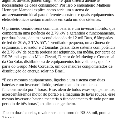
algumas dúvidas podem surgir sobre qual sistema atende às
necessidades de cada consumidor. Por isso o engenheiro Matheus
Henrique Marconi explica como seria um sistema de
armazenamento ideal para diferentes cenários e quais equipamentos
eletroeletrônicos seriam mantidos em cada um dos sistemas.
O primeiro cenário seria com uma bateria e um inversor híbrido, que
comportaria uma potência de 2,79 kW e garantiria o funcionamento,
por duas horas, de um ar-condicionado de 12 mil Btus, 6 lâmpadas
de led de 20W, 2 TVs 55”, 1 ventilador pequeno, uma câmera de
segurança, 1 roteador e 2 tomadas gerais. Esse sistema com potência
de 2,79 kW de bateria poderia ser adquirido, em média, por cerca de
R$ 26 mil segundo Mike Zizzari, Diretor de Marketing e Comercial
da CorSolar, distribuidora de equipamentos fotovoltaicos, que faz
parte do Grupo Melo Cordeiro, um dos maiores conglomerados de
distribuição de energia solar no Brasil.
“Esses mesmos equipamentos, ligados a um sistema com duas
baterias e um inversor híbrido, seriam mantidos em pleno
funcionamento por 4 horas. E se, além de todos esses equipamentos,
acrescentássemos motor do portão e a máquina de lavar roupas, esse
mesmo inversor e bateria manteria o funcionamento de tudo por um
período de três horas”, explica o engenheiro.
Já com duas baterias, o valor seria em torno de R$ 38 mil, pontua
Zizzari.