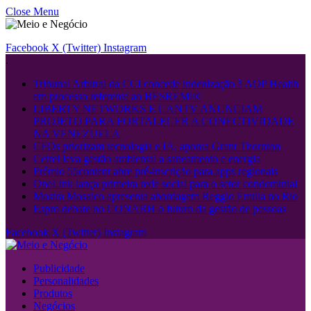
Close Menu
Facebook
X (Twitter)
Instagram
.
Tribunal Arbitral da CCI concede indenização à AOP Health
em processo referente ao BESREMi®
LIBERTY NETWORKS E CANTV ANUNCIAM
PROJETO PARA FORTALECER A CONECTIVIDADE
NA VENEZUELA
CFOs priorizam tecnologia e IA, aponta Grant Thornton
Cetrel leva gestão ambiental a saneamento e energia
Prêmio 55content abre pré-inscrição para apps regionais
OneLink lança primeira rede social para o setor condominial
Mostra Mosaico apresenta abordagem Reggio Emilia no Rio
Espro debate no CONARH o futuro da gestão de pessoas
Facebook
X (Twitter)
Instagram
Publicidade
Personalidades
Produtos
Negócios