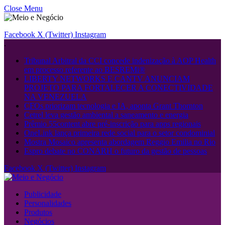
Close Menu
Facebook
X (Twitter)
Instagram
.
Tribunal Arbitral da CCI concede indenização à AOP Health
em processo referente ao BESREMi®
LIBERTY NETWORKS E CANTV ANUNCIAM
PROJETO PARA FORTALECER A CONECTIVIDADE
NA VENEZUELA
CFOs priorizam tecnologia e IA, aponta Grant Thornton
Cetrel leva gestão ambiental a saneamento e energia
Prêmio 55content abre pré-inscrição para apps regionais
OneLink lança primeira rede social para o setor condominial
Mostra Mosaico apresenta abordagem Reggio Emilia no Rio
Espro debate no CONARH o futuro da gestão de pessoas
Facebook
X (Twitter)
Instagram
Publicidade
Personalidades
Produtos
Negócios