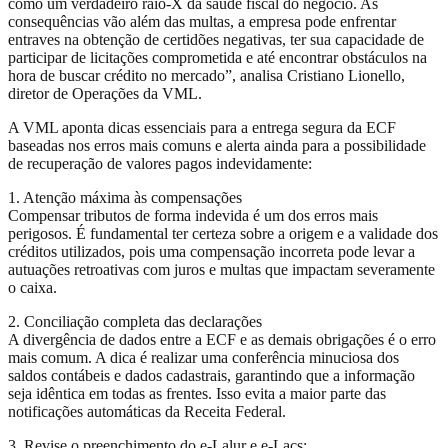
como um verdadeiro raio-X da saúde fiscal do negócio. As
consequências vão além das multas, a empresa pode enfrentar
entraves na obtenção de certidões negativas, ter sua capacidade de
participar de licitações comprometida e até encontrar obstáculos na
hora de buscar crédito no mercado”, analisa Cristiano Lionello,
diretor de Operações da VML.
A VML aponta dicas essenciais para a entrega segura da ECF
baseadas nos erros mais comuns e alerta ainda para a possibilidade
de recuperação de valores pagos indevidamente:
1. Atenção máxima às compensações
Compensar tributos de forma indevida é um dos erros mais
perigosos. É fundamental ter certeza sobre a origem e a validade dos
créditos utilizados, pois uma compensação incorreta pode levar a
autuações retroativas com juros e multas que impactam severamente
o caixa.
2. Conciliação completa das declarações
A divergência de dados entre a ECF e as demais obrigações é o erro
mais comum. A dica é realizar uma conferência minuciosa dos
saldos contábeis e dados cadastrais, garantindo que a informação
seja idêntica em todas as frentes. Isso evita a maior parte das
notificações automáticas da Receita Federal.
3. Revise o preenchimento do e-Lalur e e-Lacs: