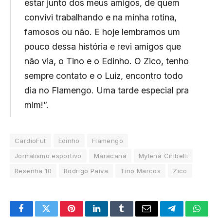
estar junto dos meus amigos, de quem
convivi trabalhando e na minha rotina,
famosos ou não. E hoje lembramos um
pouco dessa história e revi amigos que
não via, o Tino e o Edinho. O Zico, tenho
sempre contato e o Luiz, encontro todo
dia no Flamengo. Uma tarde especial pra
mim!”.
CardioFut
Edinho
Flamengo
Jornalismo esportivo
Maracanã
Mylena Ciribelli
Resenha 10
Rodrigo Paiva
Tino Marcos
Zico
Facebook
Twitter
Pinterest
LinkedIn
Tumblr
Email
Telegram
What