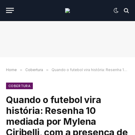
Home
»
Cobertura
»
Quando o futebol vira história: Resenha 10 mediada por Mylena Ciribelli, com a presença de Zico, Tino Marcos, Rodrigo Paiva e Edinho, fecha CardioFut com gol de placa
COBERTURA
Quando o futebol vira
história: Resenha 10
mediada por Mylena
Ciribelli, com a presença de