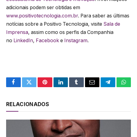
adicionais podem ser obtidas em
www.positivotecnologia.com.br
. Para saber as últimas
notícias sobre a Positivo Tecnologia, visite
Sala de
Imprensa
, assim como os perfis da Companhia
no
LinkedIn
,
Facebook
e
Instagram
.
Facebook
Twitter
Pinterest
LinkedIn
Tumblr
Email
Telegram
What
RELACIONADOS