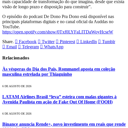
mais capacidade de transformação do que imagina, desde que exista
visão de longo prazo e disposição para construir”.
O episódio do podcast De Dono Pra Dono está disponível nas
principais plataformas digitais e no canal oficial da Auddas no
YouTube.
https://open.spotify.com/show/0Txf0LYFaLITDaWoyHcseW
Share.
Facebook
Twitter
Pinterest
LinkedIn
Tumblr
Email
Telegram
WhatsApp
Relacionados
Às vésperas do Dia dos Pais, Rommanel aposta em coleção
masculina estrelada por Thiaguinho
6 DE AGOSTO DE 2026
LATAM Airlines Brasil “leva” esteira com malas gigantes à
Avenida Paulista em ação de Fake Out Of Home (FOOH)
6 DE AGOSTO DE 2026
Binance anuncia Rende+, novo investimento em reais que rende