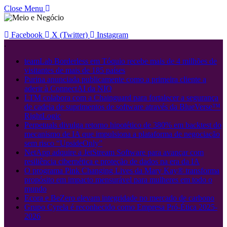
Close Menu
Facebook
X (Twitter)
Instagram
.
teamLab Borderless em Tóquio recebe mais de 4 milhões de
visitantes de mais de 185 países
Purina anunciada publicamente como a primeira cliente a
aderir à ConnectAI da NIQ
LTM colabora com a Chainguard para fortalecer a segurança
de cadeia de suprimentos de software através da BlueVerse™
RightLogic
Perpetuals divulga retorno hipotético de 380% em backtest do
mecanismo de IA que impulsiona a plataforma de negociação
sem risco “UpsideOnly”
NetApp adquire a JetStream Software para avançar com
resiliência cibernética e proteção de dados na era da IA
O programa Pink Changing Lives da Mary Kay® transforma
propósito em impacto mensurável para mulheres em todo o
mundo
Ecora e BeZero elevam integridade no mercado de carbono
Grupo Cyrela é reconhecido como Empresa Pró-Ética 2025-
2026