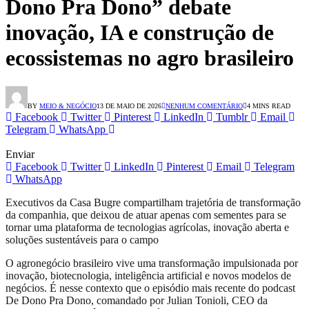
Dono Pra Dono” debate
inovação, IA e construção de
ecossistemas no agro brasileiro
BY
MEIO & NEGÓCIO
13 DE MAIO DE 2026
NENHUM COMENTÁRIO
4 MINS READ
Facebook
Twitter
Pinterest
LinkedIn
Tumblr
Email
Telegram
WhatsApp
Enviar
Facebook
Twitter
LinkedIn
Pinterest
Email
Telegram
WhatsApp
Executivos da Casa Bugre compartilham trajetória de transformação
da companhia, que deixou de atuar apenas com sementes para se
tornar uma plataforma de tecnologias agrícolas, inovação aberta e
soluções sustentáveis para o campo
O agronegócio brasileiro vive uma transformação impulsionada por
inovação, biotecnologia, inteligência artificial e novos modelos de
negócios. É nesse contexto que o episódio mais recente do podcast
De Dono Pra Dono, comandado por Julian Tonioli, CEO da