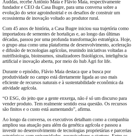
Auddas, recebe Antônio Maia e Flávio Maia, respectivamente
fundador e CEO da Casa Bugre, para uma conversa sobre a
evolução do setor agroindustrial e os desafios de construir um
ecossistema de inovação voltado ao produtor rural.
Com 45 anos de história, a Casa Bugre iniciou sua trajetória como
importadora de sementes de hortaliças e, ao longo das últimas
décadas, passou por uma profunda transformação estratégica. Hoje,
o grupo atua como uma plataforma de desenvolvimento, aceleração
e difusão de tecnologias agrícolas, reunindo iniciativas voltadas a
nutrifisiologia, bioinsumos, sinalizadores fisiológicos, inteligência
artificial e inovação aberta, por meio do hub Agri for life.
Durante o episódio, Flávio Maia destaca que a busca por
produtividade no campo está diretamente ligada ao uso mais
eficiente de recursos naturais e à sustentabilidade econômica da
atividade agrícola.
“O ESG, do jeito que a gente enxerga, não é só um discurso para
vender produto. Tem realmente sentido essa questão. Os recursos
são finitos e o custo está aumentando”, afirma.
Ao longo da conversa, os executivos detalham como a companhia
ampliou sua atuação para além da genética agrícola e passou a
investir no desenvolvimento de tecnologias proprietárias e parcerias
estratégicas com universidades, pesquisadores e startups. Entre os