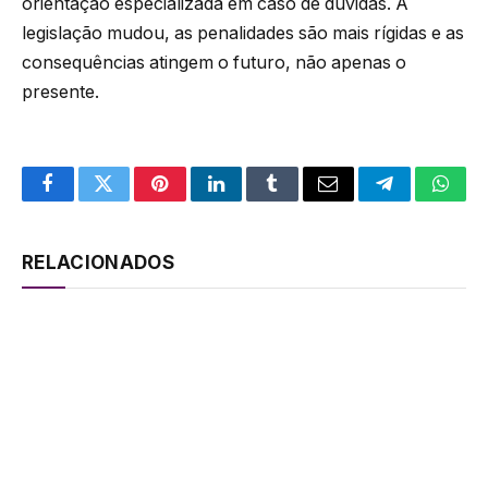
orientação especializada em caso de dúvidas. A
legislação mudou, as penalidades são mais rígidas e as
consequências atingem o futuro, não apenas o
presente.
Facebook
Twitter
Pinterest
LinkedIn
Tumblr
Email
Telegram
What
RELACIONADOS