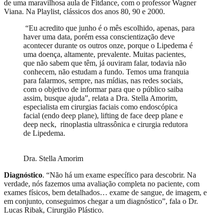
de uma maravilhosa aula de Fitdance, com o professor Wagner
Viana. Na Playlist, clássicos dos anos 80, 90 e 2000.
“Eu acredito que junho é o mês escolhido, apenas, para
haver uma data, porém essa conscientização deve
acontecer durante os outros onze, porque o Lipedema é
uma doença, altamente, prevalente. Muitas pacientes,
que não sabem que têm, já ouviram falar, todavia não
conhecem, não estudam a fundo. Temos uma franquia
para falarmos, sempre, nas mídias, nas redes sociais,
com o objetivo de informar para que o público saiba
assim, busque ajuda”, relata a Dra. Stella Amorim,
especialista em cirurgias faciais como endoscópica
facial (endo deep plane), lifting de face deep plane e
deep neck, rinoplastia ultrassônica e cirurgia redutora
de Lipedema.
Dra. Stella Amorim
Diagnóstico
. “Não há um exame específico para descobrir. Na
verdade, nós fazemos uma avaliação completa no paciente, com
exames físicos, bem detalhados… exame de sangue, de imagem, e
em conjunto, conseguimos chegar a um diagnóstico”, fala o Dr.
Lucas Ribak, Cirurgião Plástico.