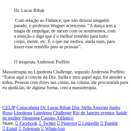
Dr. Lucas Ribak
Com relação ao Fitdance, que não deixou ninguém
parado, o professor Wagner acrescenta: “A dança tem a
magia de empolgar, de mexer com os sentimentos, com
a emoção e digo que é o melhor remédio para tudo:
corpo, mente, etc. É o que me motiva, ainda mais, para
trazer esse remédio para as pessoas”.
O terapeuta Anderson Porfírio
Massoterapia no Lipedema Challenge, segundo Anderson Porfírio:
“Estou aqui a convite da Dra. Stella e meu papel aqui, foi atender a
todos. Pessoas com dores nas costas, na coluna, me procuraram para
eu ajudá-las, de alguma forma, com a massoterapia.
CELIP
Copacabana
Dr. Lucas Ribak
Dra. Stella Amorim
Junho
Roxo
Lipedema
Lipedema Challenge
Rio de Janeiro eventos
Saúde
da mulher
Shopping Cassino Atlântico
Share.
Facebook
Twitter
Pinterest
LinkedIn
Tumblr
Email
Telegram
WhatsApp