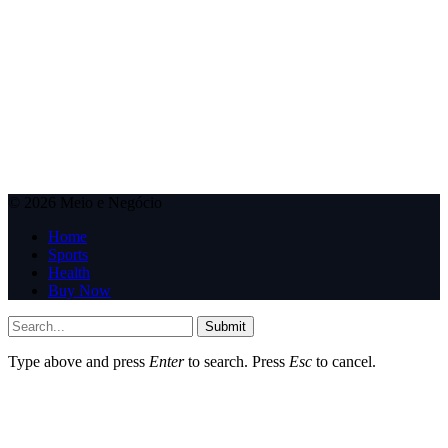
© 2026 Meio e Negócio
Home
Sports
Health
Buy Now
Submit
Type above and press
Enter
to search. Press
Esc
to cancel.