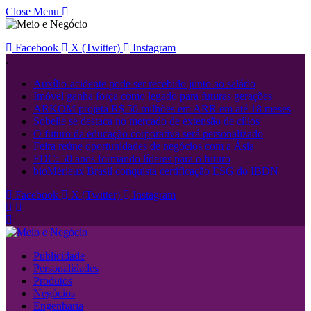
Close Menu
Facebook
X (Twitter)
Instagram
.
Auxílio-acidente pode ser recebido junto ao salário
Imóvel ganha força como legado para futuras gerações
ARKOM projeta R$ 50 milhões em ARR em até 18 meses
Sobelle se destaca no mercado de extensão de cílios
O futuro da educação corporativa será personalizado
Feira reúne oportunidades de negócios com a Ásia
FDC: 50 anos formando líderes para o futuro
bioMérieux Brasil conquista certificação ESG do IBDN
Facebook
X (Twitter)
Instagram
Publicidade
Personalidades
Produtos
Negócios
Engenharia