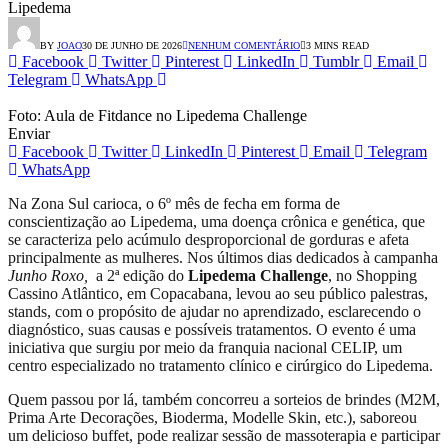
Lipedema
BY
JOAO
30 DE JUNHO DE 2026
NENHUM COMENTÁRIO
3 MINS READ
Facebook
Twitter
Pinterest
LinkedIn
Tumblr
Email
Telegram
WhatsApp
Foto: Aula de Fitdance no Lipedema Challenge
Enviar
Facebook
Twitter
LinkedIn
Pinterest
Email
Telegram
WhatsApp
Na Zona Sul carioca, o 6º mês de fecha em forma de
conscientização ao Lipedema, uma doença crônica e genética, que
se caracteriza pelo acúmulo desproporcional de gorduras e afeta
principalmente as mulheres. Nos últimos dias dedicados à campanha
Junho Roxo,
a 2ª edição do
Lipedema Challenge
, no Shopping
Cassino Atlântico, em Copacabana, levou ao seu público palestras,
stands, com o propósito de ajudar no aprendizado, esclarecendo o
diagnóstico, suas causas e possíveis tratamentos. O evento é uma
iniciativa que surgiu por meio da franquia nacional CELIP, um
centro especializado no tratamento clínico e cirúrgico do Lipedema.
Quem passou por lá, também concorreu a sorteios de brindes (M2M,
Prima Arte Decorações, Bioderma, Modelle Skin, etc.), saboreou
um delicioso buffet, pode realizar sessão de massoterapia e participar