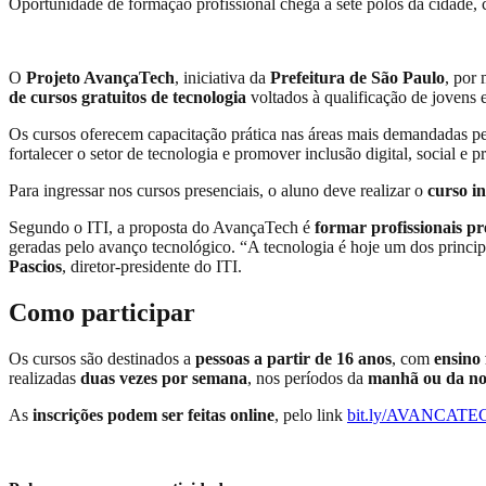
Oportunidade de formação profissional chega a sete polos da cidade, 
O
Projeto AvançaTech
, iniciativa da
Prefeitura de São Paulo
, por
de cursos gratuitos de tecnologia
voltados à qualificação de jovens 
Os cursos oferecem capacitação prática nas áreas mais demandadas 
fortalecer o setor de tecnologia e promover inclusão digital, social e
Para ingressar nos cursos presenciais, o aluno deve realizar o
curso i
Segundo o ITI, a proposta do AvançaTech é
formar profissionais p
geradas pelo avanço tecnológico. “A tecnologia é hoje um dos princi
Pascios
, diretor-presidente do ITI.
Como participar
Os cursos são destinados a
pessoas a partir de 16 anos
, com
ensino
realizadas
duas vezes por semana
, nos períodos da
manhã ou da no
As
inscrições podem ser feitas online
, pelo link
bit.ly/AVANCATE