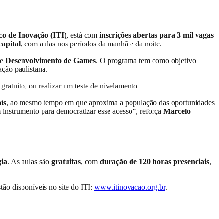
ico de Inovação (ITI)
, está com
inscrições abertas para 3 mil vagas
capital
, com aulas nos períodos da manhã e da noite.
e
Desenvolvimento de Games
. O programa tem como objetivo
ação paulistana.
gratuito, ou realizar um teste de nivelamento.
ís
, ao mesmo tempo em que aproxima a população das oportunidades
 instrumento para democratizar esse acesso”, reforça
Marcelo
gia
. As aulas são
gratuitas
, com
duração de 120 horas presenciais
,
ão disponíveis no site do ITI:
www.itinovacao.org.br
.