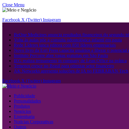
Close Menu
Facebook
X (Twitter)
Instagram
.
BeOne Medicines anuncia resultados financeiros do segundo tri
Volta às aulas põe a consulta odontológica infantil em pauta
Rede Líderes lança editora com 850 líderes empresariais
Novo livro da Esri Press capacita usuários a liberar o potencial
Instituto Percorre abre vagas gratuitas em São Paulo
IEG realiza treinamento in company de Lean Office na prática
Temenos cresce no Brasil para otimizar setor financeiro
AK Networks apresenta soluções de IA no FEBRABAN Tech
Facebook
X (Twitter)
Instagram
Publicidade
Personalidades
Produtos
Negócios
Engenharia
Notícias Corporativas
Outros