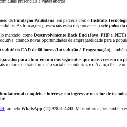
com aulas presenciais e vagas abertas
 meio da
Fundação Paulistana
, em parceria com o
Instituto Tecnológ
e adultos. As formações presenciais estão disponíveis em
sete polos da 
pelo mercado, como
Desenvolvimento Back End (Java, PHP e .NET)
 produtiva, criando novas oportunidades de empregabilidade para a popul
ntrodutório EAD de 60 horas (Introdução à Programação)
, também 
reparados para atuar em um dos segmentos que mais crescem no pa
pais motores de transformação social e econômica, e o AvançaTech é um
 fundamental completo
e
interesse em ingressar no setor de tecnolo
ite
.
CH
, ou pelo
WhatsApp (11) 97851-4243
. Mais informações também est