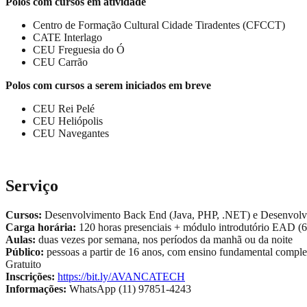
Polos com cursos em atividade
Centro de Formação Cultural Cidade Tiradentes (CFCCT)
CATE Interlago
CEU Freguesia do Ó
CEU Carrão
Polos com cursos a serem iniciados em breve
CEU Rei Pelé
CEU Heliópolis
CEU Navegantes
Serviço
Cursos:
Desenvolvimento Back End (Java, PHP, .NET) e Desenvol
Carga horária:
120 horas presenciais + módulo introdutório EAD (
Aulas:
duas vezes por semana, nos períodos da manhã ou da noite
Público:
pessoas a partir de 16 anos, com ensino fundamental comple
Gratuito
Inscrições:
https://bit.ly/AVANCATECH
Informações:
WhatsApp (11) 97851-4243