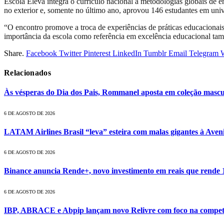
Escola Eleva integra o currículo nacional a metodologias globais de 
no exterior e, somente no último ano, aprovou 146 estudantes em univ
“O encontro promove a troca de experiências de práticas educacionai
importância da escola como referência em excelência educacional tam
Share.
Facebook
Twitter
Pinterest
LinkedIn
Tumblr
Email
Telegram
Relacionados
Às vésperas do Dia dos Pais, Rommanel aposta em coleção mascu
6 DE AGOSTO DE 2026
LATAM Airlines Brasil “leva” esteira com malas gigantes à Av
6 DE AGOSTO DE 2026
Binance anuncia Rende+, novo investimento em reais que rend
6 DE AGOSTO DE 2026
IBP, ABRACE e Abpip lançam novo Relivre com foco na competiti