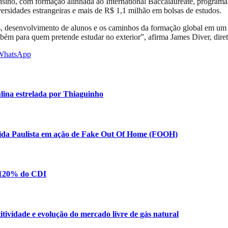
ensino, com formação alinhada ao International Baccalaureate, programa
ersidades estrangeiras e mais de R$ 1,1 milhão em bolsas de estudos.
s, desenvolvimento de alunos e os caminhos da formação global em um c
bém para quem pretende estudar no exterior”, afirma James Diver, dire
WhatsApp
lina estrelada por Thiaguinho
enida Paulista em ação de Fake Out Of Home (FOOH)
e 120% do CDI
vidade e evolução do mercado livre de gás natural