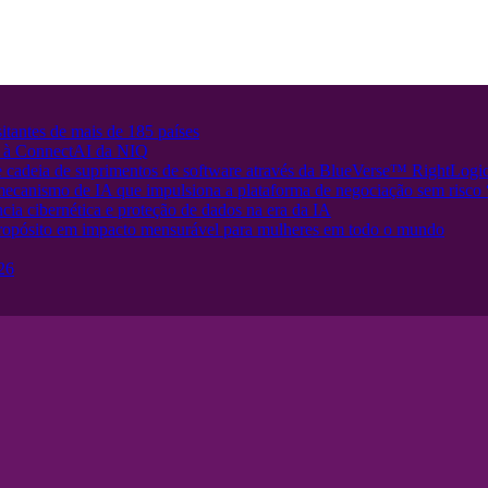
tantes de mais de 185 países
ir à ConnectAI da NIQ
e cadeia de suprimentos de software através da BlueVerse™ RightLogi
 mecanismo de IA que impulsiona a plataforma de negociação sem risc
cia cibernética e proteção de dados na era da IA
opósito em impacto mensurável para mulheres em todo o mundo
26