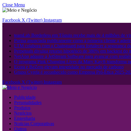
Close Menu
Facebook
X (Twitter)
Instagram
.
teamLab Borderless em Tóquio recebe mais de 4 milhões de visi
Purina anunciada publicamente como a primeira cliente a ader
LTM colabora com a Chainguard para fortalecer a segurança d
Perpetuals divulga retorno hipotético de 380% em backtest do
NetApp adquire a JetStream Software para avançar com resiliên
O programa Pink Changing Lives da Mary Kay® transforma pr
Ecora e BeZero elevam integridade no mercado de carbono
Grupo Cyrela é reconhecido como Empresa Pró-Ética 2025-20
Facebook
X (Twitter)
Instagram
Publicidade
Personalidades
Produtos
Negócios
Engenharia
Notícias Corporativas
Outros