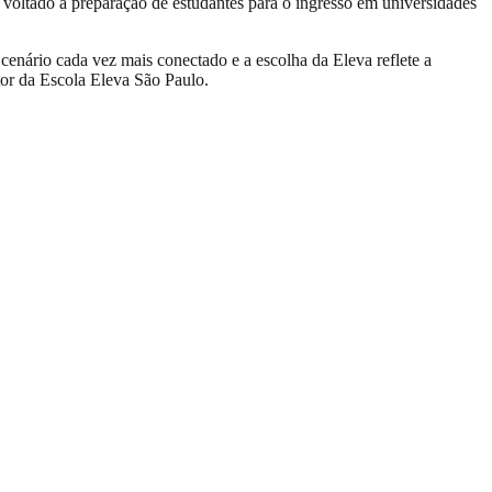
 voltado à preparação de estudantes para o ingresso em universidades
enário cada vez mais conectado e a escolha da Eleva reflete a
tor da Escola Eleva São Paulo.