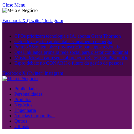
Close Menu
Facebook
X (Twitter)
Instagram
.
CFOs priorizam tecnologia e IA, aponta Grant Thornton
Cetrel leva gestão ambiental a saneamento e energia
Prêmio 55content abre pré-inscrição para apps regionais
OneLink lança primeira rede social para o setor condominial
Mostra Mosaico apresenta abordagem Reggio Emilia no Rio
Espro debate no CONARH o futuro da gestão de pessoas
Facebook
X (Twitter)
Instagram
Publicidade
Personalidades
Produtos
Negócios
Engenharia
Notícias Corporativas
Outros
Últimas