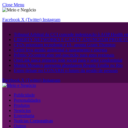
Close Menu
Facebook
X (Twitter)
Instagram
.
Tribunal Arbitral da CCI concede indenização à AOP Health 
LIBERTY NETWORKS E CANTV ANUNCIAM PROJETO
CFOs priorizam tecnologia e IA, aponta Grant Thornton
Cetrel leva gestão ambiental a saneamento e energia
Prêmio 55content abre pré-inscrição para apps regionais
OneLink lança primeira rede social para o setor condominial
Mostra Mosaico apresenta abordagem Reggio Emilia no Rio
Espro debate no CONARH o futuro da gestão de pessoas
Facebook
X (Twitter)
Instagram
Publicidade
Personalidades
Produtos
Negócios
Engenharia
Notícias Corporativas
Outros