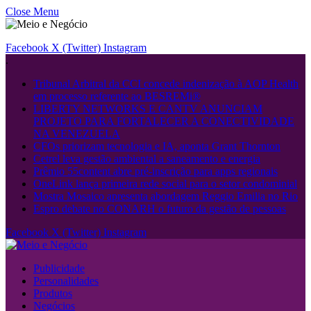
Close Menu
Facebook
X (Twitter)
Instagram
.
Tribunal Arbitral da CCI concede indenização à AOP Health
em processo referente ao BESREMi®
LIBERTY NETWORKS E CANTV ANUNCIAM
PROJETO PARA FORTALECER A CONECTIVIDADE
NA VENEZUELA
CFOs priorizam tecnologia e IA, aponta Grant Thornton
Cetrel leva gestão ambiental a saneamento e energia
Prêmio 55content abre pré-inscrição para apps regionais
OneLink lança primeira rede social para o setor condominial
Mostra Mosaico apresenta abordagem Reggio Emilia no Rio
Espro debate no CONARH o futuro da gestão de pessoas
Facebook
X (Twitter)
Instagram
Publicidade
Personalidades
Produtos
Negócios