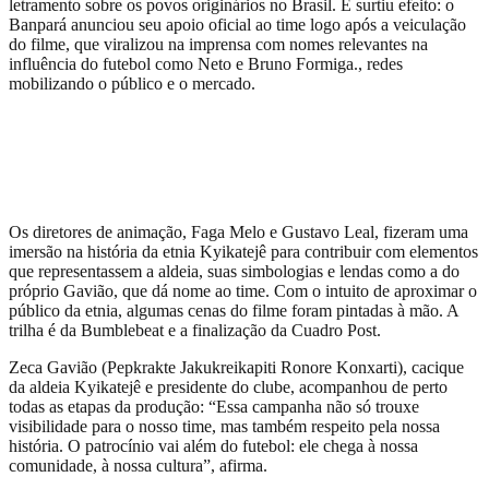
letramento sobre os povos originários no Brasil. E surtiu efeito: o
Banpará anunciou seu apoio oficial ao time logo após a veiculação
do filme, que viralizou na imprensa com nomes relevantes na
influência do futebol como Neto e Bruno Formiga., redes
mobilizando o público e o mercado.
Os diretores de animação, Faga Melo e Gustavo Leal, fizeram uma
imersão na história da etnia Kyikatejê para contribuir com elementos
que representassem a aldeia, suas simbologias e lendas como a do
próprio Gavião, que dá nome ao time. Com o intuito de aproximar o
público da etnia, algumas cenas do filme foram pintadas à mão. A
trilha é da Bumblebeat e a finalização da Cuadro Post.
Zeca Gavião (Pepkrakte Jakukreikapiti Ronore Konxarti), cacique
da aldeia Kyikatejê e presidente do clube, acompanhou de perto
todas as etapas da produção: “Essa campanha não só trouxe
visibilidade para o nosso time, mas também respeito pela nossa
história. O patrocínio vai além do futebol: ele chega à nossa
comunidade, à nossa cultura”, afirma.