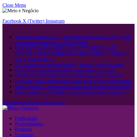
Close Menu
Facebook
X (Twitter)
Instagram
.
Tribunal Arbitral da CCI concede indenização à AOP Health
em processo referente ao BESREMi®
LIBERTY NETWORKS E CANTV ANUNCIAM
PROJETO PARA FORTALECER A CONECTIVIDADE
NA VENEZUELA
CFOs priorizam tecnologia e IA, aponta Grant Thornton
Cetrel leva gestão ambiental a saneamento e energia
Prêmio 55content abre pré-inscrição para apps regionais
OneLink lança primeira rede social para o setor condominial
Mostra Mosaico apresenta abordagem Reggio Emilia no Rio
Espro debate no CONARH o futuro da gestão de pessoas
Facebook
X (Twitter)
Instagram
Publicidade
Personalidades
Produtos
Negócios