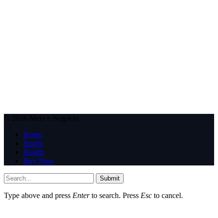
© 2026 Meio e Negócio
Home
Sports
Health
Buy Now
Submit
Type above and press
Enter
to search. Press
Esc
to cancel.