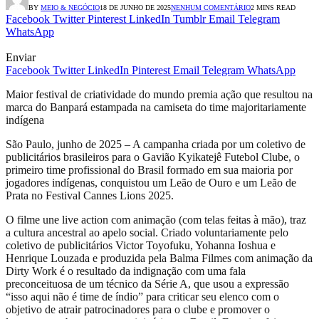
BY
MEIO & NEGÓCIO
18 DE JUNHO DE 2025
NENHUM COMENTÁRIO
2 MINS READ
Facebook
Twitter
Pinterest
LinkedIn
Tumblr
Email
Telegram
WhatsApp
Enviar
Facebook
Twitter
LinkedIn
Pinterest
Email
Telegram
WhatsApp
Maior festival de criatividade do mundo premia ação que resultou na
marca do Banpará estampada na camiseta do time majoritariamente
indígena
São Paulo, junho de 2025 – A campanha criada por um coletivo de
publicitários brasileiros para o Gavião Kyikatejê Futebol Clube, o
primeiro time profissional do Brasil formado em sua maioria por
jogadores indígenas, conquistou um Leão de Ouro e um Leão de
Prata no Festival Cannes Lions 2025.
O filme une live action com animação (com telas feitas à mão), traz
a cultura ancestral ao apelo social. Criado voluntariamente pelo
coletivo de publicitários Victor Toyofuku, Yohanna Ioshua e
Henrique Louzada e produzida pela Balma Filmes com animação da
Dirty Work é o resultado da indignação com uma fala
preconceituosa de um técnico da Série A, que usou a expressão
“isso aqui não é time de índio” para criticar seu elenco com o
objetivo de atrair patrocinadores para o clube e promover o