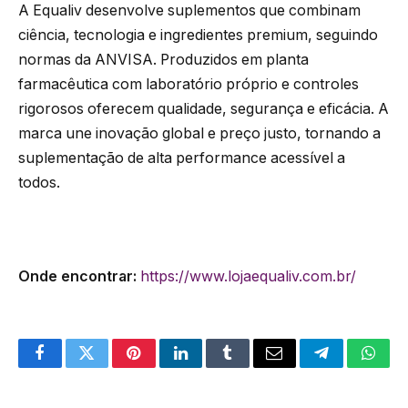
A Equaliv desenvolve suplementos que combinam
ciência, tecnologia e ingredientes premium, seguindo
normas da ANVISA. Produzidos em planta
farmacêutica com laboratório próprio e controles
rigorosos oferecem qualidade, segurança e eficácia. A
marca une inovação global e preço justo, tornando a
suplementação de alta performance acessível a
todos.
Onde encontrar:
https://www.lojaequaliv.com.br/
Facebook
Twitter
Pinterest
LinkedIn
Tumblr
Email
Telegram
What