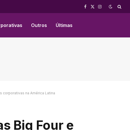
Facebook
X
Instagram
(Twitter)
rporativas
Outros
Últimas
s corporativas na América Latina
as Big Four e