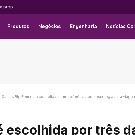
O programa Pink Changing Lives da Mary Kay® transforma propósito em impacto mensurável para mulheres em todo o mundo
Produtos
Negócios
Engenharia
Notícias Co
 três das Big Four e se consolida como referência em tecnologia para viagen
 escolhida por três d