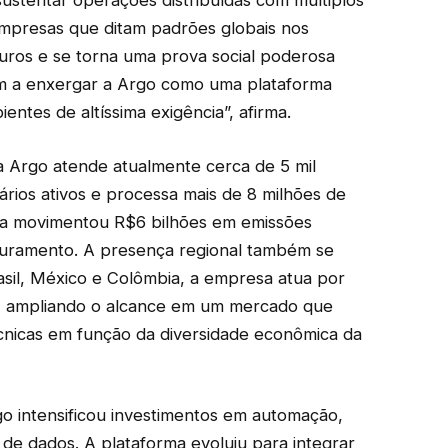
sustentar operações distribuídas com múltiplos
empresas que ditam padrões globais nos
uros e se torna uma prova social poderosa
m a enxergar a Argo como uma plataforma
ntes de altíssima exigência”, afirma.
 Argo atende atualmente cerca de 5 mil
rios ativos e processa mais de 8 milhões de
ia movimentou R$6 bilhões em emissões
turamento. A presença regional também se
asil, México e Colômbia, a empresa atua por
s, ampliando o alcance em um mercado que
cnicas em função da diversidade econômica da
go intensificou investimentos em automação,
 de dados. A plataforma evoluiu para integrar