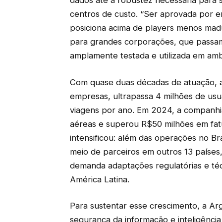
dados até a robustez necessária para 
centros de custo. “Ser aprovada por 
posiciona acima de players menos mad
para grandes corporações, que passa
amplamente testada e utilizada em ambie
Com quase duas décadas de atuação, a
empresas, ultrapassa 4 milhões de usuá
viagens por ano. Em 2024, a companh
aéreas e superou R$50 milhões em fa
intensificou: além das operações no Br
meio de parceiros em outros 13 paíse
demanda adaptações regulatórias e té
América Latina.
Para sustentar esse crescimento, a Ar
segurança da informação e inteligência