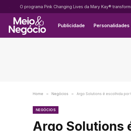
.
Publicidade
Personalidades
Home
»
Negócios
»
Argo Solutions é escolhida por
NEGÓCIOS
Argo Solutions é