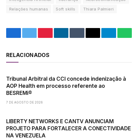
Relações humanas
Soft skills
Thiara Palmieri
Facebook
Twitter
Pinterest
LinkedIn
Tumblr
Email
Telegram
What
RELACIONADOS
Tribunal Arbitral da CCI concede indenização à
AOP Health em processo referente ao
BESREMi®
7 DE AGOSTO DE 2026
LIBERTY NETWORKS E CANTV ANUNCIAM
PROJETO PARA FORTALECER A CONECTIVIDADE
NA VENEZUELA