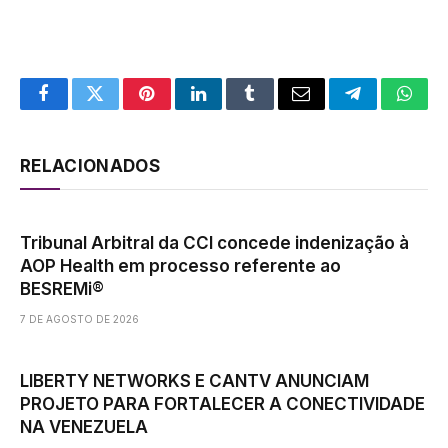
Facebook
Twitter
Pinterest
LinkedIn
Tumblr
Email
Telegram
What
RELACIONADOS
Tribunal Arbitral da CCI concede indenização à
AOP Health em processo referente ao
BESREMi®
7 DE AGOSTO DE 2026
LIBERTY NETWORKS E CANTV ANUNCIAM
PROJETO PARA FORTALECER A CONECTIVIDADE
NA VENEZUELA