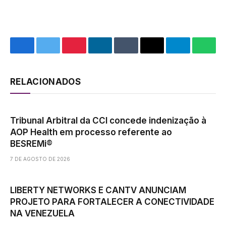
Facebook
Twitter
Pinterest
LinkedIn
Tumblr
Email
Telegram
What
RELACIONADOS
Tribunal Arbitral da CCI concede indenização à
AOP Health em processo referente ao
BESREMi®
7 DE AGOSTO DE 2026
LIBERTY NETWORKS E CANTV ANUNCIAM
PROJETO PARA FORTALECER A CONECTIVIDADE
NA VENEZUELA