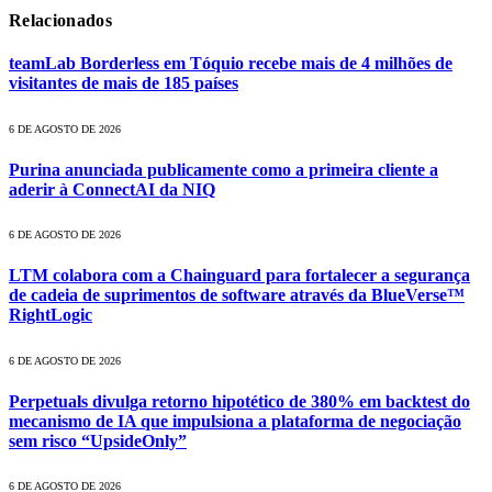
Relacionados
teamLab Borderless em Tóquio recebe mais de 4 milhões de
visitantes de mais de 185 países
6 DE AGOSTO DE 2026
Purina anunciada publicamente como a primeira cliente a
aderir à ConnectAI da NIQ
6 DE AGOSTO DE 2026
LTM colabora com a Chainguard para fortalecer a segurança
de cadeia de suprimentos de software através da BlueVerse™
RightLogic
6 DE AGOSTO DE 2026
Perpetuals divulga retorno hipotético de 380% em backtest do
mecanismo de IA que impulsiona a plataforma de negociação
sem risco “UpsideOnly”
6 DE AGOSTO DE 2026