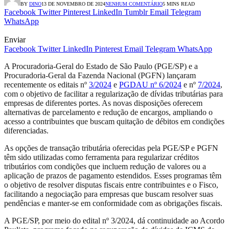
BY
DINO
13 DE NOVEMBRO DE 2024
NENHUM COMENTÁRIO
5 MINS READ
Facebook
Twitter
Pinterest
LinkedIn
Tumblr
Email
Telegram
WhatsApp
Enviar
Facebook
Twitter
LinkedIn
Pinterest
Email
Telegram
WhatsApp
A Procuradoria-Geral do Estado de São Paulo (PGE/SP) e a
Procuradoria-Geral da Fazenda Nacional (PGFN) lançaram
recentemente os editais nº
3/2024
e
PGDAU nº 6/2024
e nº
7/2024
,
com o objetivo de facilitar a regularização de dívidas tributárias para
empresas de diferentes portes. As novas disposições oferecem
alternativas de parcelamento e redução de encargos, ampliando o
acesso a contribuintes que buscam quitação de débitos em condições
diferenciadas.
As opções de transação tributária oferecidas pela PGE/SP e PGFN
têm sido utilizadas como ferramenta para regularizar créditos
tributários com condições que incluem redução de valores ou a
aplicação de prazos de pagamento estendidos. Esses programas têm
o objetivo de resolver disputas fiscais entre contribuintes e o Fisco,
facilitando a negociação para empresas que buscam resolver suas
pendências e manter-se em conformidade com as obrigações fiscais.
A PGE/SP, por meio do edital nº 3/2024, dá continuidade ao Acordo