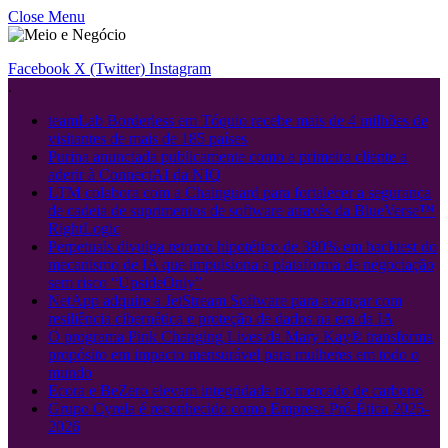
Close Menu
Facebook
X (Twitter)
Instagram
.
teamLab Borderless em Tóquio recebe mais de 4 milhões de
visitantes de mais de 185 países
Purina anunciada publicamente como a primeira cliente a
aderir à ConnectAI da NIQ
LTM colabora com a Chainguard para fortalecer a segurança
de cadeia de suprimentos de software através da BlueVerse™
RightLogic
Perpetuals divulga retorno hipotético de 380% em backtest do
mecanismo de IA que impulsiona a plataforma de negociação
sem risco “UpsideOnly”
NetApp adquire a JetStream Software para avançar com
resiliência cibernética e proteção de dados na era da IA
O programa Pink Changing Lives da Mary Kay® transforma
propósito em impacto mensurável para mulheres em todo o
mundo
Ecora e BeZero elevam integridade no mercado de carbono
Grupo Cyrela é reconhecido como Empresa Pró-Ética 2025-
2026