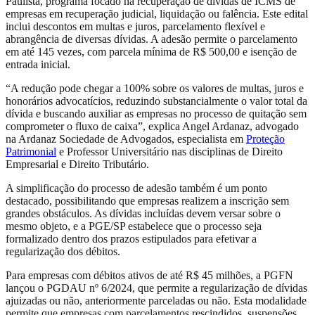
Paulista, programa focado na recuperação de dívidas de ICMS de
empresas em recuperação judicial, liquidação ou falência. Este edital
inclui descontos em multas e juros, parcelamento flexível e
abrangência de diversas dívidas. A adesão permite o parcelamento
em até 145 vezes, com parcela mínima de R$ 500,00 e isenção de
entrada inicial.
“A redução pode chegar a 100% sobre os valores de multas, juros e
honorários advocatícios, reduzindo substancialmente o valor total da
dívida e buscando auxiliar as empresas no processo de quitação sem
comprometer o fluxo de caixa”, explica Angel Ardanaz, advogado
na Ardanaz Sociedade de Advogados, especialista em
Proteção
Patrimonial
e Professor Universitário nas disciplinas de Direito
Empresarial e Direito Tributário.
A simplificação do processo de adesão também é um ponto
destacado, possibilitando que empresas realizem a inscrição sem
grandes obstáculos. As dívidas incluídas devem versar sobre o
mesmo objeto, e a PGE/SP estabelece que o processo seja
formalizado dentro dos prazos estipulados para efetivar a
regularização dos débitos.
Para empresas com débitos ativos de até R$ 45 milhões, a PGFN
lançou o PGDAU nº 6/2024, que permite a regularização de dívidas
ajuizadas ou não, anteriormente parceladas ou não. Esta modalidade
permite que empresas com parcelamentos rescindidos, suspensões