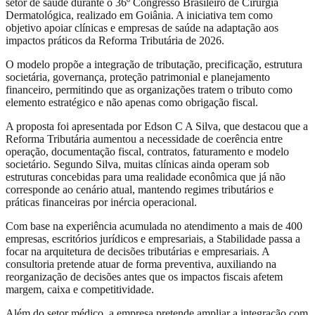
setor de saúde durante o 36º Congresso Brasileiro de Cirurgia
Dermatológica, realizado em Goiânia. A iniciativa tem como
objetivo apoiar clínicas e empresas de saúde na adaptação aos
impactos práticos da Reforma Tributária de 2026.
O modelo propõe a integração de tributação, precificação, estrutura
societária, governança, proteção patrimonial e planejamento
financeiro, permitindo que as organizações tratem o tributo como
elemento estratégico e não apenas como obrigação fiscal.
A proposta foi apresentada por Edson C A Silva, que destacou que a
Reforma Tributária aumentou a necessidade de coerência entre
operação, documentação fiscal, contratos, faturamento e modelo
societário. Segundo Silva, muitas clínicas ainda operam sob
estruturas concebidas para uma realidade econômica que já não
corresponde ao cenário atual, mantendo regimes tributários e
práticas financeiras por inércia operacional.
Com base na experiência acumulada no atendimento a mais de 400
empresas, escritórios jurídicos e empresariais, a Stabilidade passa a
focar na arquitetura de decisões tributárias e empresariais. A
consultoria pretende atuar de forma preventiva, auxiliando na
reorganização de decisões antes que os impactos fiscais afetem
margem, caixa e competitividade.
Além do setor médico, a empresa pretende ampliar a integração com