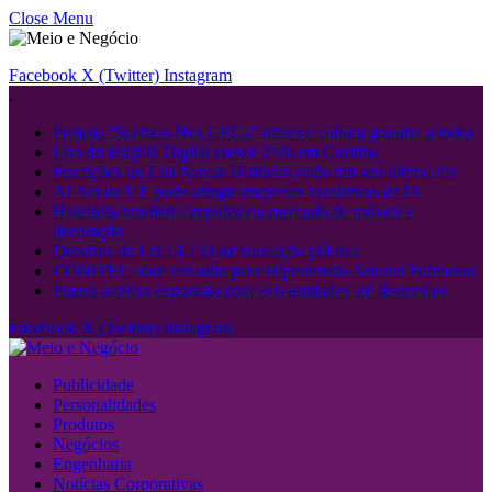
Close Menu
Facebook
X (Twitter)
Instagram
.
Projeto “Sorrisos Nos CEUs” oferece cultura gratuita a todos
Uso do Est@R Digital cresce 25% em Curitiba
Inscrições do Lab Novas Histórias estão em seu último dia
AI Act da UE pode atingir empresas brasileiras de IA
Hotelaria brasileira impulsiona mercado de móveis e
decoração
Desafios da Lei 14.133 na educação pública
CONITEC abre consulta para Hipertensão Arterial Pulmonar
Piazza acelera expansão com seis unidades até dezembro
Facebook
X (Twitter)
Instagram
Publicidade
Personalidades
Produtos
Negócios
Engenharia
Notícias Corporativas