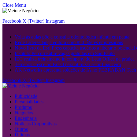
Close Menu
Facebook
X (Twitter)
Instagram
.
Volta às aulas põe a consulta odontológica infantil em pauta
Rede Líderes lança editora com 850 líderes empresariais
Novo livro da Esri Press capacita usuários a liberar o potencial
Instituto Percorre abre vagas gratuitas em São Paulo
IEG realiza treinamento in company de Lean Office na prática
Temenos cresce no Brasil para otimizar setor financeiro
AK Networks apresenta soluções de IA no FEBRABAN Tech
Facebook
X (Twitter)
Instagram
Publicidade
Personalidades
Produtos
Negócios
Engenharia
Notícias Corporativas
Outros
Últimas