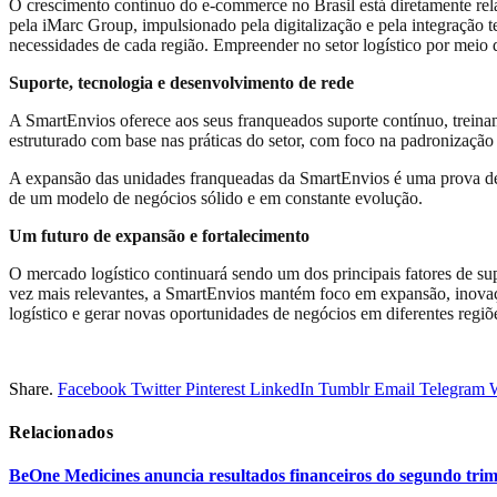
O crescimento contínuo do e-commerce no Brasil está diretamente rel
pela iMarc Group, impulsionado pela digitalização e pela integração 
necessidades de cada região. Empreender no setor logístico por mei
Suporte, tecnologia e desenvolvimento de rede
A SmartEnvios oferece aos seus franqueados suporte contínuo, treina
estruturado com base nas práticas do setor, com foco na padronização 
A expansão das unidades franqueadas da SmartEnvios é uma prova de q
de um modelo de negócios sólido e em constante evolução.
Um futuro de expansão e fortalecimento
O mercado logístico continuará sendo um dos principais fatores de su
vez mais relevantes, a SmartEnvios mantém foco em expansão, inovaç
logístico e gerar novas oportunidades de negócios em diferentes regiõe
Share.
Facebook
Twitter
Pinterest
LinkedIn
Tumblr
Email
Telegram
Relacionados
BeOne Medicines anuncia resultados financeiros do segundo trime