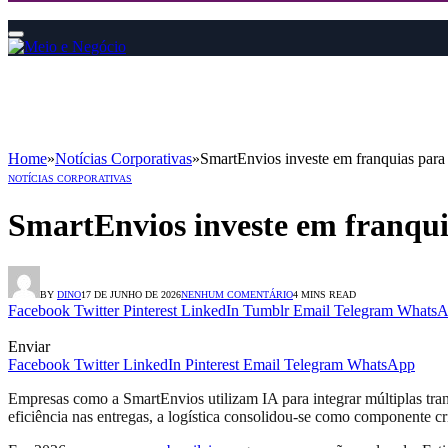
Home
»
Notícias Corporativas
»
SmartEnvios investe em franquias para 
NOTÍCIAS CORPORATIVAS
SmartEnvios investe em franqui
BY
DINO
17 DE JUNHO DE 2026
NENHUM COMENTÁRIO
4 MINS READ
Facebook
Twitter
Pinterest
LinkedIn
Tumblr
Email
Telegram
WhatsA
Enviar
Facebook
Twitter
LinkedIn
Pinterest
Email
Telegram
WhatsApp
Empresas como a SmartEnvios utilizam IA para integrar múltiplas tr
eficiência nas entregas, a logística consolidou-se como componente c