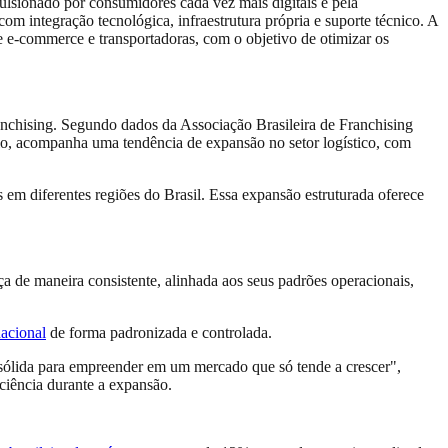
lsionado por consumidores cada vez mais digitais e pela
om integração tecnológica, infraestrutura própria e suporte técnico. A
e e-commerce e transportadoras, com o objetivo de otimizar os
nchising. Segundo dados da Associação Brasileira de Franchising
o, acompanha uma tendência de expansão no setor logístico, com
m diferentes regiões do Brasil. Essa expansão estruturada oferece
de maneira consistente, alinhada aos seus padrões operacionais,
nacional
de forma padronizada e controlada.
 sólida para empreender em um mercado que só tende a crescer",
ciência durante a expansão.