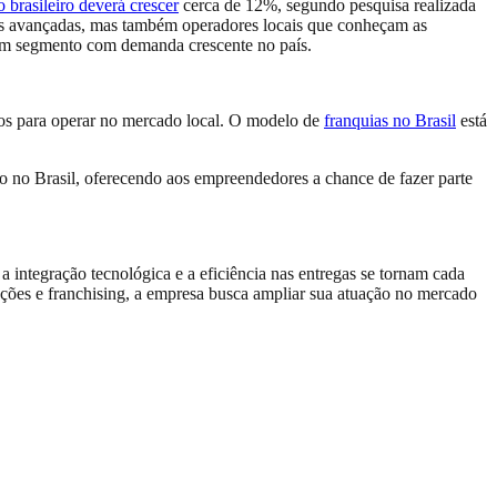
o brasileiro deverá crescer
cerca de 12%, segundo pesquisa realizada
icas avançadas, mas também operadores locais que conheçam as
 um segmento com demanda crescente no país.
-los para operar no mercado local. O modelo de
franquias no Brasil
está
o no Brasil, oferecendo aos empreendedores a chance de fazer parte
integração tecnológica e a eficiência nas entregas se tornam cada
ações e franchising, a empresa busca ampliar sua atuação no mercado