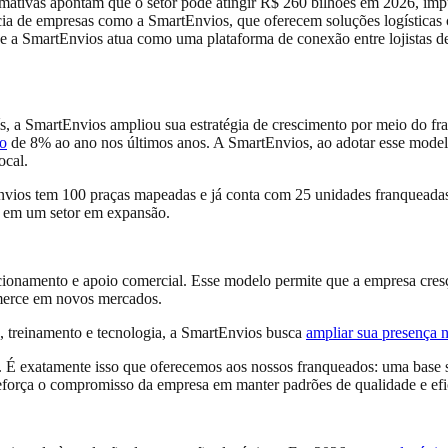
ativas apontam que o setor pode atingir R$ 260 bilhões em 2026, impu
cia de empresas como a SmartEnvios, que oferecem soluções logísticas c
 e a SmartEnvios atua como uma plataforma de conexão entre lojistas d
, a SmartEnvios ampliou sua estratégia de crescimento por meio do fra
to
de 8% ao ano nos últimos anos. A SmartEnvios, ao adotar esse model
ocal.
vios tem 100 praças mapeadas e já conta com 25 unidades franqueadas e
r em um setor em expansão.
onamento e apoio comercial. Esse modelo permite que a empresa cresça 
mmerce em novos mercados.
, treinamento e tecnologia, a SmartEnvios busca
ampliar sua presença 
tas. É exatamente isso que oferecemos aos nossos franqueados: uma base
reforça o compromisso da empresa em manter padrões de qualidade e efi