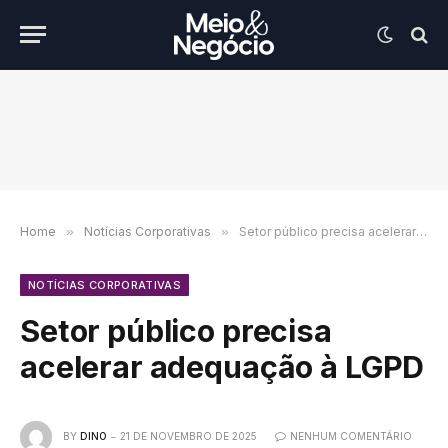
Home
»
Notícias Corporativas
»
Setor público precisa acelerar adequação à LGPD
NOTÍCIAS CORPORATIVAS
Setor público precisa
acelerar adequação à LGPD
BY
DINO
21 DE NOVEMBRO DE 2025
NENHUM COMENTÁRIO