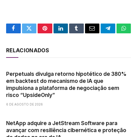
Facebook
Twitter
Pinterest
LinkedIn
Tumblr
Email
Telegram
What
RELACIONADOS
Perpetuals divulga retorno hipotético de 380%
em backtest do mecanismo de IA que
impulsiona a plataforma de negociação sem
risco “UpsideOnly”
6 DE AGOSTO DE 2026
NetApp adquire a JetStream Software para
avançar com resiliência cibernética e proteção