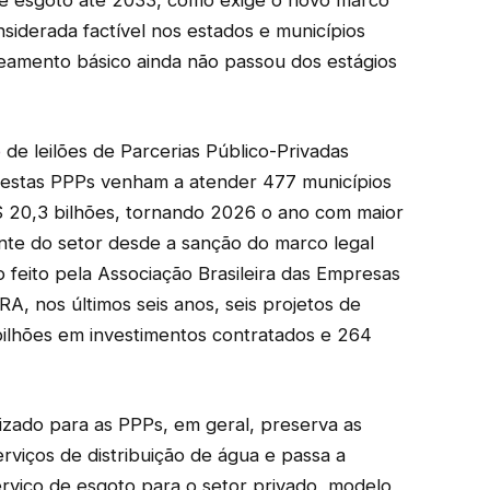
e esgoto até 2033, como exige o novo marco
nsiderada factível nos estados e municípios
amento básico ainda não passou dos estágios
o
de leilões de Parcerias Público-Privadas
estas PPPs venham a atender 477 municípios
 20,3 bilhões, tornando 2026 o ano com maior
nte do setor desde a sanção do marco legal
feito pela Associação Brasileira das Empresas
, nos últimos seis anos, seis projetos de
bilhões em investimentos contratados e 264
izado para as PPPs, em geral, preserva as
rviços de distribuição de água e passa a
erviço de esgoto para o setor privado, modelo