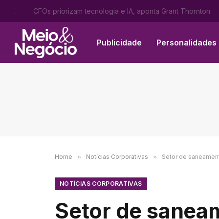
.
CFOs priorizam tecnologia e IA, aponta Grant Thornton
Publicidade
Personalidades
Home
»
Notícias Corporativas
»
Setor de saneament
NOTÍCIAS CORPORATIVAS
Setor de sanea