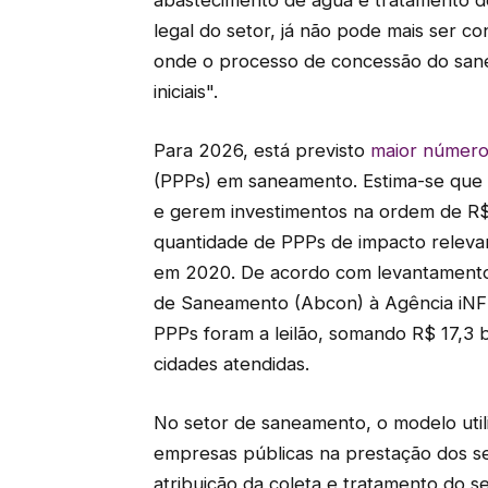
abastecimento de água e tratamento d
legal do setor, já não pode mais ser co
onde o processo de concessão do sane
iniciais".
Para 2026, está previsto
maior númer
(PPPs) em saneamento. Estima-se que 
e gerem investimentos na ordem de R$
quantidade de PPPs de impacto releva
em 2020. De acordo com levantamento 
de Saneamento (Abcon) à Agência iNFRA
PPPs foram a leilão, somando R$ 17,3 
cidades atendidas.
No setor de saneamento, o modelo util
empresas públicas na prestação dos se
atribuição da coleta e tratamento do s