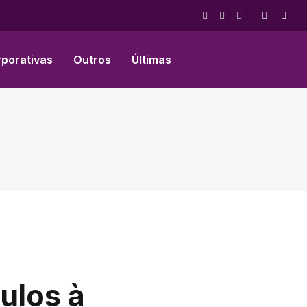
Facebook
X
Instagram
(Twitter)
rporativas
Outros
Últimas
ulos à