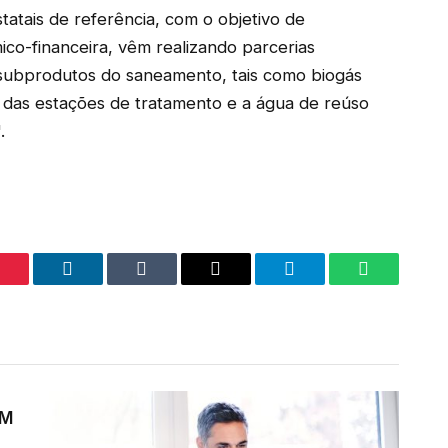
atais de referência, com o objetivo de
ico-financeira, vêm realizando parcerias
 subprodutos do saneamento, tais como biogás
 das estações de tratamento e a água de reúso
.
interest
LinkedIn
Tumblr
Email
Telegram
WhatsApp
AM