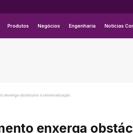
Produtos
Negócios
Engenharia
Notícias Co
o enxerga obstáculos à universalização
mento enxerga obstác