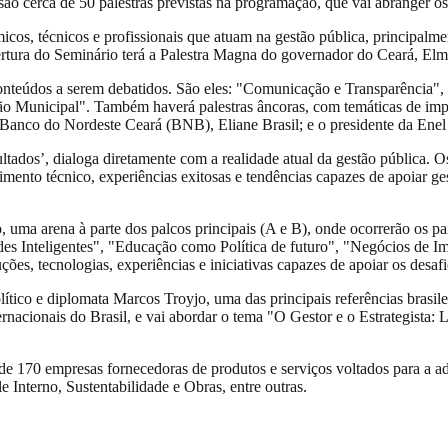
, são cerca de 50 palestras previstas na programação, que vai abranger o
cos, técnicos e profissionais que atuam na gestão pública, principalmen
ertura do Seminário terá a Palestra Magna do governador do Ceará, Elman
conteúdos a serem debatidos. São eles: "Comunicação e Transparência",
o Municipal". Também haverá palestras âncoras, com temáticas de impa
Banco do Nordeste Ceará (BNB), Eliane Brasil; e o presidente da Enel
tados’, dialoga diretamente com a realidade atual da gestão pública. O
mento técnico, experiências exitosas e tendências capazes de apoiar ge
ma arena à parte dos palcos principais (A e B), onde ocorrerão os pain
s Inteligentes", "Educação como Política de futuro", "Negócios de Impa
ões, tecnologias, experiências e iniciativas capazes de apoiar os desafi
olítico e diplomata Marcos Troyjo, uma das principais referências brasi
rnacionais do Brasil, e vai abordar o tema "O Gestor e o Estrategista:
de 170 empresas fornecedoras de produtos e serviços voltados para a 
Interno, Sustentabilidade e Obras, entre outras.