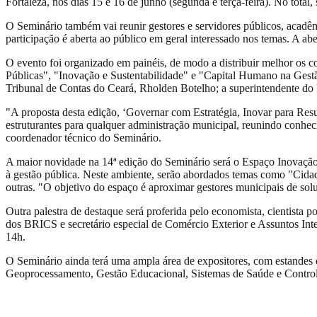
Fortaleza, nos dias 15 e 16 de junho (segunda e terça-feira). No total
O Seminário também vai reunir gestores e servidores públicos, acadêmi
participação é aberta ao público em geral interessado nos temas. A ab
O evento foi organizado em painéis, de modo a distribuir melhor os 
Públicas", "Inovação e Sustentabilidade" e "Capital Humano na Gestã
Tribunal de Contas do Ceará, Rholden Botelho; a superintendente do 
"A proposta desta edição, ‘Governar com Estratégia, Inovar para Resul
estruturantes para qualquer administração municipal, reunindo conheci
coordenador técnico do Seminário.
A maior novidade na 14ª edição do Seminário será o Espaço Inovação, u
à gestão pública. Neste ambiente, serão abordados temas como "Cidade
outras. "O objetivo do espaço é aproximar gestores municipais de soluç
Outra palestra de destaque será proferida pelo economista, cientista p
dos BRICS e secretário especial de Comércio Exterior e Assuntos Inte
14h.
O Seminário ainda terá uma ampla área de expositores, com estandes 
Geoprocessamento, Gestão Educacional, Sistemas de Saúde e Controle 