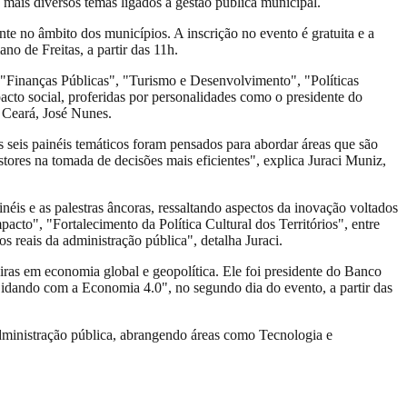
s mais diversos temas ligados à gestão pública municipal.
te no âmbito dos municípios. A inscrição no evento é gratuita e a
o de Freitas, a partir das 11h.
 "Finanças Públicas", "Turismo e Desenvolvimento", "Políticas
cto social, proferidas por personalidades como o presidente do
 Ceará, José Nunes.
s seis painéis temáticos foram pensados para abordar áreas que são
stores na tomada de decisões mais eficientes", explica Juraci Muniz,
éis e as palestras âncoras, ressaltando aspectos da inovação voltados
cto", "Fortalecimento da Política Cultural dos Territórios", entre
os reais da administração pública", detalha Juraci.
leiras em economia global e geopolítica. Ele foi presidente do Banco
 Lidando com a Economia 4.0", no segundo dia do evento, a partir das
administração pública, abrangendo áreas como Tecnologia e