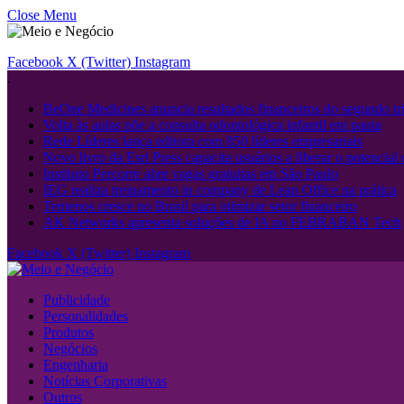
Close Menu
Facebook
X (Twitter)
Instagram
.
BeOne Medicines anuncia resultados financeiros do segundo tri
Volta às aulas põe a consulta odontológica infantil em pauta
Rede Líderes lança editora com 850 líderes empresariais
Novo livro da Esri Press capacita usuários a liberar o potencial
Instituto Percorre abre vagas gratuitas em São Paulo
IEG realiza treinamento in company de Lean Office na prática
Temenos cresce no Brasil para otimizar setor financeiro
AK Networks apresenta soluções de IA no FEBRABAN Tech
Facebook
X (Twitter)
Instagram
Publicidade
Personalidades
Produtos
Negócios
Engenharia
Notícias Corporativas
Outros