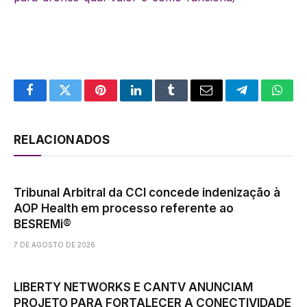
Facebook
Twitter
Pinterest
LinkedIn
Tumblr
Email
Telegram
What
RELACIONADOS
Tribunal Arbitral da CCI concede indenização à
AOP Health em processo referente ao
BESREMi®
7 DE AGOSTO DE 2026
LIBERTY NETWORKS E CANTV ANUNCIAM
PROJETO PARA FORTALECER A CONECTIVIDADE