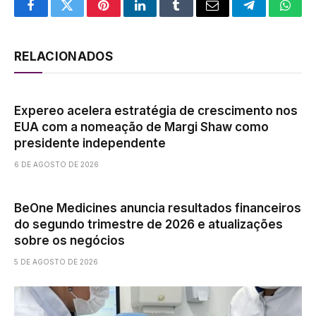
Facebook
Twitter
Pinterest
LinkedIn
Tumblr
Email
Telegram
What
RELACIONADOS
Expereo acelera estratégia de crescimento nos
EUA com a nomeação de Margi Shaw como
presidente independente
6 DE AGOSTO DE 2026
BeOne Medicines anuncia resultados financeiros
do segundo trimestre de 2026 e atualizações
sobre os negócios
5 DE AGOSTO DE 2026