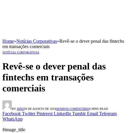
Home
»
Notícias Corporativas
»
Revê-se o dever penal das fintechs
em transações comerciais
NOTÍCIAS CORPORATIVAS
Revê-se o dever penal das
fintechs em transações
comerciais
BY
DINO
30 DE AGOSTO DE 2024
NENHUM COMENTÁRIO
4 MINS READ
Facebook
Twitter
Pinterest
LinkedIn
Tumblr
Email
Telegram
WhatsApp
#image_title