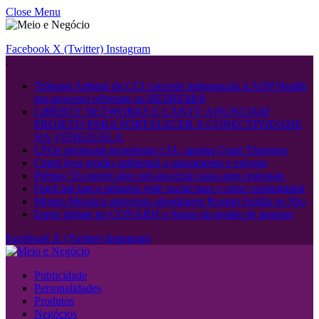
Close Menu
Facebook
X (Twitter)
Instagram
.
Tribunal Arbitral da CCI concede indenização à AOP Health
em processo referente ao BESREMi®
LIBERTY NETWORKS E CANTV ANUNCIAM
PROJETO PARA FORTALECER A CONECTIVIDADE
NA VENEZUELA
CFOs priorizam tecnologia e IA, aponta Grant Thornton
Cetrel leva gestão ambiental a saneamento e energia
Prêmio 55content abre pré-inscrição para apps regionais
OneLink lança primeira rede social para o setor condominial
Mostra Mosaico apresenta abordagem Reggio Emilia no Rio
Espro debate no CONARH o futuro da gestão de pessoas
Facebook
X (Twitter)
Instagram
Publicidade
Personalidades
Produtos
Negócios