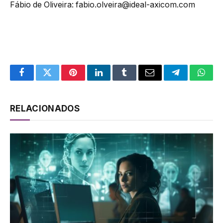
Fábio de Oliveira: fabio.olveira@ideal-axicom.com
Facebook
Twitter
Pinterest
LinkedIn
Tumblr
Email
Telegram
What
RELACIONADOS