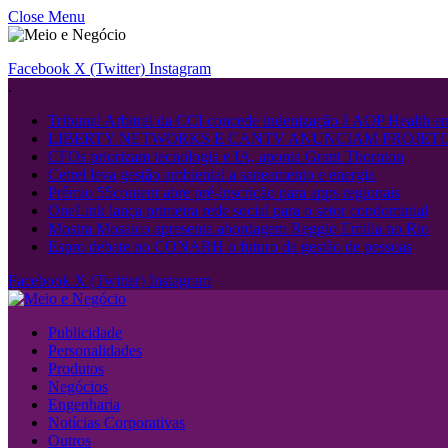
Close Menu
Facebook
X (Twitter)
Instagram
.
Tribunal Arbitral da CCI concede indenização à AOP Health 
LIBERTY NETWORKS E CANTV ANUNCIAM PROJETO
CFOs priorizam tecnologia e IA, aponta Grant Thornton
Cetrel leva gestão ambiental a saneamento e energia
Prêmio 55content abre pré-inscrição para apps regionais
OneLink lança primeira rede social para o setor condominial
Mostra Mosaico apresenta abordagem Reggio Emilia no Rio
Espro debate no CONARH o futuro da gestão de pessoas
Facebook
X (Twitter)
Instagram
Publicidade
Personalidades
Produtos
Negócios
Engenharia
Notícias Corporativas
Outros