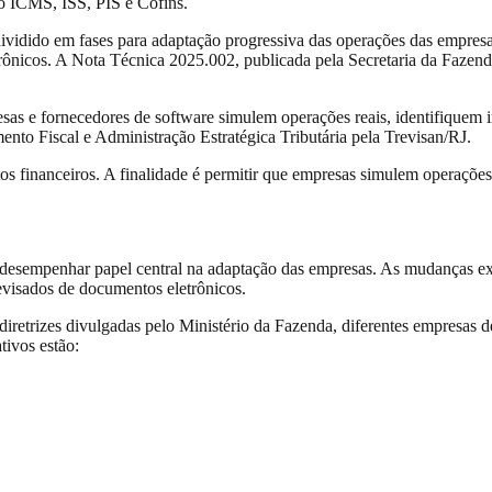
o ICMS, ISS, PIS e Cofins.
vidido em fases para adaptação progressiva das operações das empresas. 
trônicos. A Nota Técnica 2025.002, publicada pela Secretaria da Fazend
 e fornecedores de software simulem operações reais, identifiquem imp
nto Fiscal e Administração Estratégica Tributária pela Trevisan/RJ.
itos financeiros. A finalidade é permitir que empresas simulem operações
desempenhar papel central na adaptação das empresas. As mudanças ex
revisados de documentos eletrônicos.
diretrizes divulgadas pelo Ministério da Fazenda, diferentes empresas
tivos estão: