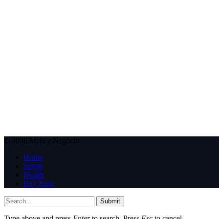
© 2026 Meio e Negócio
Home
Sports
Health
Buy Now
Submit
Type above and press
Enter
to search. Press
Esc
to cancel.