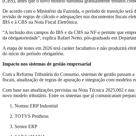
(CBS), antes que o novo modelo substitua gradualmente tributos com
De acordo com o Ministério da Fazenda, o período de transição será di
revisão de regras de cálculo e adequações nos documentos fiscais ele
IBS e à CBS na Nota Fiscal Eletrônica.
“A inclusão dos campos do IBS e da CBS na NF-e permite que empresas
da obrigatoriedade”, explica Rafael Netto, pós-graduado em Departame
A etapa de testes em 2026 terá caráter facultativo e não produzirá efe
do início do período obrigatório.
Impacto nos sistemas de gestão empresarial
Com a Reforma Tributária do Consumo, sistemas de gestão passam a 
fiscais, atualização de regras de apuração e integração com modelos 
Com base nas atualizações previstas na Nota Técnica 2025.002 e nas 
novo modelo tributário. Entre os sistemas que já comunicaram prepara
Nomus ERP Industrial
TOTVS Protheus
Senior ERP