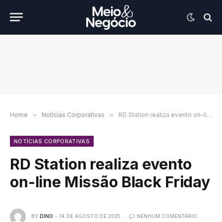
Home
»
Notícias Corporativas
»
RD Station realiza evento on-line Missão Black Friday
NOTÍCIAS CORPORATIVAS
RD Station realiza evento
on-line Missão Black Friday
BY
DINO
14 DE AGOSTO DE 2025
NENHUM COMENTÁRIO