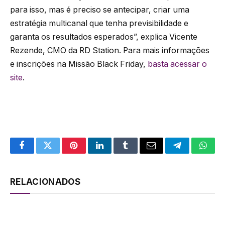
para isso, mas é preciso se antecipar, criar uma
estratégia multicanal que tenha previsibilidade e
garanta os resultados esperados”, explica Vicente
Rezende, CMO da RD Station. Para mais informações
e inscrições na Missão Black Friday,
basta acessar o
site
.
Facebook
Twitter
Pinterest
LinkedIn
Tumblr
Email
Telegram
What
RELACIONADOS