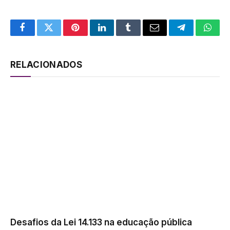
Facebook
Twitter
Pinterest
LinkedIn
Tumblr
Email
Telegram
What
RELACIONADOS
Desafios da Lei 14.133 na educação pública