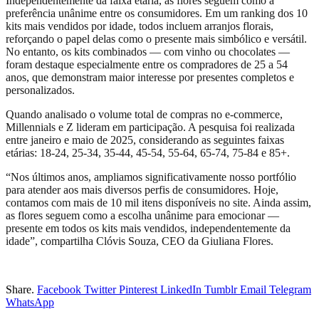
Independentemente da faixa etária, as flores seguem como a
preferência unânime entre os consumidores. Em um ranking dos 10
kits mais vendidos por idade, todos incluem arranjos florais,
reforçando o papel delas como o presente mais simbólico e versátil.
No entanto, os kits combinados — com vinho ou chocolates —
foram destaque especialmente entre os compradores de 25 a 54
anos, que demonstram maior interesse por presentes completos e
personalizados.
Quando analisado o volume total de compras no e-commerce,
Millennials e Z lideram em participação. A pesquisa foi realizada
entre janeiro e maio de 2025, considerando as seguintes faixas
etárias: 18-24, 25-34, 35-44, 45-54, 55-64, 65-74, 75-84 e 85+.
“Nos últimos anos, ampliamos significativamente nosso portfólio
para atender aos mais diversos perfis de consumidores. Hoje,
contamos com mais de 10 mil itens disponíveis no site. Ainda assim,
as flores seguem como a escolha unânime para emocionar —
presente em todos os kits mais vendidos, independentemente da
idade”, compartilha Clóvis Souza, CEO da Giuliana Flores.
Share.
Facebook
Twitter
Pinterest
LinkedIn
Tumblr
Email
Telegram
WhatsApp