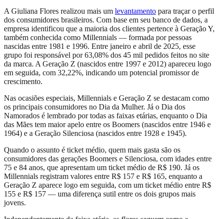
A Giuliana Flores realizou mais um
levantamento
para traçar o perfil
dos consumidores brasileiros. Com base em seu banco de dados, a
empresa identificou que a maioria dos clientes pertence à Geração Y,
também conhecida como Millennials — formada por pessoas
nascidas entre 1981 e 1996. Entre janeiro e abril de 2025, esse
grupo foi responsável por 63,08% dos 45 mil pedidos feitos no site
da marca. A Geração Z (nascidos entre 1997 e 2012) apareceu logo
em seguida, com 32,22%, indicando um potencial promissor de
crescimento.
Nas ocasiões especiais, Millennials e Geração Z se destacam como
os principais consumidores no Dia da Mulher. Já o Dia dos
Namorados é lembrado por todas as faixas etárias, enquanto o Dia
das Mães tem maior apelo entre os Boomers (nascidos entre 1946 e
1964) e a Geração Silenciosa (nascidos entre 1928 e 1945).
Quando o assunto é ticket médio, quem mais gasta são os
consumidores das gerações Boomers e Silenciosa, com idades entre
75 e 84 anos, que apresentam um ticket médio de R$ 190. Já os
Millennials registram valores entre R$ 157 e R$ 165, enquanto a
Geração Z aparece logo em seguida, com um ticket médio entre R$
155 e R$ 157 — uma diferença sutil entre os dois grupos mais
jovens.