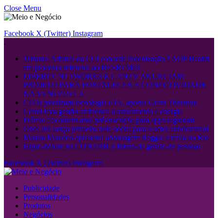
Close Menu
Facebook
X (Twitter)
Instagram
.
Tribunal Arbitral da CCI concede indenização à AOP Health
em processo referente ao BESREMi®
LIBERTY NETWORKS E CANTV ANUNCIAM
PROJETO PARA FORTALECER A CONECTIVIDADE
NA VENEZUELA
CFOs priorizam tecnologia e IA, aponta Grant Thornton
Cetrel leva gestão ambiental a saneamento e energia
Prêmio 55content abre pré-inscrição para apps regionais
OneLink lança primeira rede social para o setor condominial
Mostra Mosaico apresenta abordagem Reggio Emilia no Rio
Espro debate no CONARH o futuro da gestão de pessoas
Facebook
X (Twitter)
Instagram
Publicidade
Personalidades
Produtos
Negócios