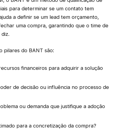
M, o BANT é um método de qualificação de
nciais para determinar se um contato tem
ajuda a definir se um lead tem orçamento,
fechar uma compra, garantindo que o time de
diz.
ro pilares do BANT são:
recursos financeiros para adquirir a solução
poder de decisão ou influência no processo de
problema ou demanda que justifique a adoção
stimado para a concretização da compra?