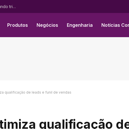
BeOne Medicines anuncia resultados financeiros do segundo trimestre de 2026 e atualizações sobre os negócios
Produtos
Negócios
Engenharia
Notícias Co
a qualificação de leads e funil de vendas
miza qualificação de