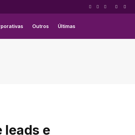
Facebook
X
Instagram
(Twitter)
rporativas
Outros
Últimas
 leads e