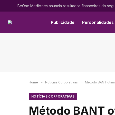
.
Publicidade
Personalidades
Home
»
Notícias Corporativas
»
Método BANT otimiz
NOTÍCIAS CORPORATIVAS
Método BANT oti