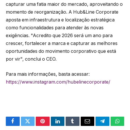
capturar uma fatia maior do mercado, aproveitando o
momento de reorganização. A Hub&Line Corporate
aposta em infraestrutura e localização estratégica
como funcionalidades para atender às novas
exigências. "Acredito que 2026 será um ano para
crescer, fortalecer a marca e capturar as melhores
oportunidades do movimento corporativo que está
por vir", conclui o CEO.
Para mais informações, basta acessar:
https://www.instagram.com/hubelinecorporate/
Facebook
Twitter
Pinterest
LinkedIn
Tumblr
Email
Telegram
What